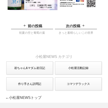
投
稿
前の投稿
次の投稿
ナ
ビ
初夏の空と葡萄の葉
きっと素晴らしいこの世界
ゲ
ー
シ
ョ
ン
小松屋NEWS カテゴリ
岩ちゃん&マダム岩日記
小松屋活動記録
作り手さん訪問記
コマツデラックス
←小松屋NEWSトップ