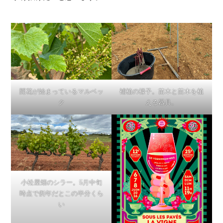
開花が始まっているマルベッ
補植の様子。苗木と苗木を植
ク
える器具。
小松屋畑のシラー。5月中旬
時点で例年だとこの半分くら
い