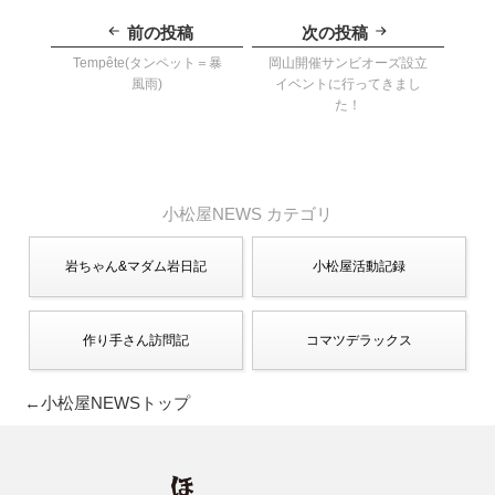
投
稿
前の投稿
次の投稿
ナ
ビ
Tempête(タンペット＝暴
岡山開催サンビオーズ設立
ゲ
風雨)
イベントに行ってきまし
ー
た！
シ
ョ
ン
小松屋NEWS カテゴリ
岩ちゃん&マダム岩日記
小松屋活動記録
作り手さん訪問記
コマツデラックス
←小松屋NEWSトップ