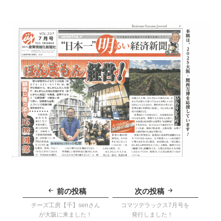
投
稿
前の投稿
次の投稿
ナ
ビ
チーズ工房【千】senさん
コマツデラックス7月号を
ゲ
が大阪に来ました！
発行しました！
ー