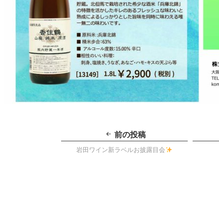
投
稿
前の投稿
ナ
ビ
岩田ワイン新ラベルお披露目会
ゲ
ー
シ
ョ
ン