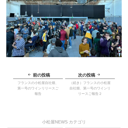
投
稿
前の投稿
次の投稿
ナ
ビ
フランスの小松屋自社畑、
（続き）フランスの小松屋
ゲ
第一号のワインリリースご
自社畑、第一号のワインリ
ー
報告
リースご報告２
シ
ョ
ン
小松屋NEWS カテゴリ